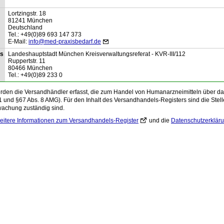
Lortzingstr.
18
81241
München
Deutschland
Tel.:
+49(0)89 693 147 373
E-Mail:
info@med-praxisbedarf.de
is
Landeshauptstadt München Kreisverwaltungsreferat - KVR-III/112
Ruppertstr.
11
80466
München
Tel.:
+49(0)89 233 0
den die Versandhändler erfasst, die zum Handel von Humanarzneimitteln über das 
1 und §67 Abs. 8 AMG). Für den Inhalt des Versandhandels-Registers sind die Stelle
wachung zuständig sind.
eitere Informationen zum Versandhandels-Register
und die
Datenschutzerklär