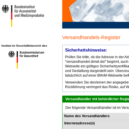
Versandhandels-Register
Institut im Geschäftsbereich des
Sicherheitshinweise:
Prüfen Sie bitte, ob die Adresse in der 
"versandhandel.dimdi.de/" beginnt, auch
Webseite ein gültiges Sicherheitszertifik
und Gestaltung dargestellt sein. Überze
tatsächlich auf einer BfArM-Webseite bef
Verwenden Sie den/einen der angegebene
Rückführung verringert das Risiko, auf W
Versandhändler mit behördlicher Regis
Der folgende Versandhändler ist im Vers
Name des Versandhändlers
Internetadresse(n)