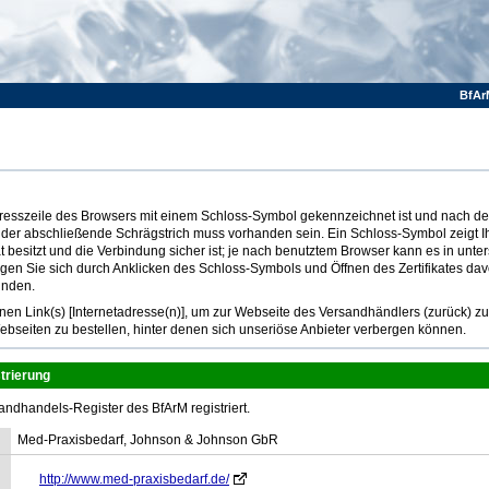
BfAr
Adresszeile des Browsers mit einem Schloss-Symbol gekennzeichnet ist und nach dem
 der abschließende Schrägstrich muss vorhanden sein. Ein Schloss-Symbol zeigt I
at besitzt und die Verbindung sicher ist; je nach benutztem Browser kann es in unte
ugen Sie sich durch Anklicken des Schloss-Symbols und Öffnen des Zertifikates dav
inden.
n Link(s) [Internetadresse(n)], um zur Webseite des Versandhändlers (zurück) z
ebseiten zu bestellen, hinter denen sich unseriöse Anbieter verbergen können.
trierung
andhandels-Register des BfArM registriert.
Med-Praxisbedarf, Johnson & Johnson GbR
http://www.med-praxisbedarf.de/