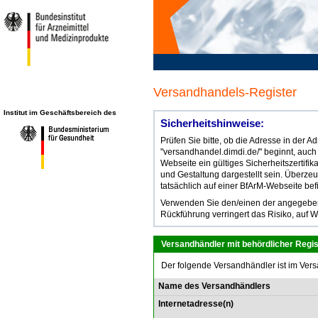
Versandhandels-Register
Institut im Geschäftsbereich des
Sicherheitshinweise:
Prüfen Sie bitte, ob die Adresse in der 
"versandhandel.dimdi.de/" beginnt, auch
Webseite ein gültiges Sicherheitszertifik
und Gestaltung dargestellt sein. Überze
tatsächlich auf einer BfArM-Webseite bef
Verwenden Sie den/einen der angegebene
Rückführung verringert das Risiko, auf W
Versandhändler mit behördlicher Regis
Der folgende Versandhändler ist im Vers
Name des Versandhändlers
Internetadresse(n)