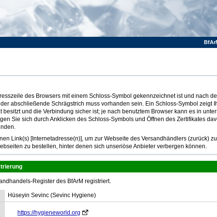
BfAr
Adresszeile des Browsers mit einem Schloss-Symbol gekennzeichnet ist und nach dem
 der abschließende Schrägstrich muss vorhanden sein. Ein Schloss-Symbol zeigt I
at besitzt und die Verbindung sicher ist; je nach benutztem Browser kann es in unte
ugen Sie sich durch Anklicken des Schloss-Symbols und Öffnen des Zertifikates dav
inden.
n Link(s) [Internetadresse(n)], um zur Webseite des Versandhändlers (zurück) z
ebseiten zu bestellen, hinter denen sich unseriöse Anbieter verbergen können.
trierung
andhandels-Register des BfArM registriert.
Hüseyin Sevinc (Sevinc Hygiene)
https://hygieneworld.org