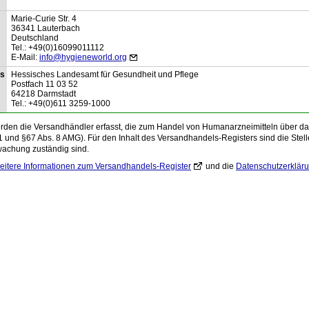
Marie-Curie Str.
4
36341
Lauterbach
Deutschland
Tel.:
+49(0)16099011112
E-Mail:
info@hygieneworld.org
is
Hessisches Landesamt für Gesundheit und Pflege
Postfach
11 03 52
64218
Darmstadt
Tel.:
+49(0)611 3259-1000
den die Versandhändler erfasst, die zum Handel von Humanarzneimitteln über das 
1 und §67 Abs. 8 AMG). Für den Inhalt des Versandhandels-Registers sind die Stelle
wachung zuständig sind.
eitere Informationen zum Versandhandels-Register
und die
Datenschutzerklär