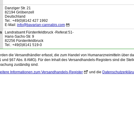
Danziger Str.
21
82194
Gröbenzell
Deutschland
Tel.:
+49(0)8142 427 1992
E-Mail:
info@bavarian-cannabis.com
is
Landratsamt Fürstenfeldbruck -Referat 51-
Hans-Sachs-Str.
9
82256
Fürstenfeldbruck
Tel.:
+49(0)8141 519-0
den die Versandhändler erfasst, die zum Handel von Humanarzneimitteln über das 
1 und §67 Abs. 8 AMG). Für den Inhalt des Versandhandels-Registers sind die Stelle
wachung zuständig sind.
eitere Informationen zum Versandhandels-Register
und die
Datenschutzerklär