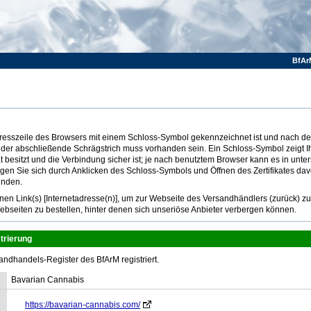
BfAr
Adresszeile des Browsers mit einem Schloss-Symbol gekennzeichnet ist und nach dem
 der abschließende Schrägstrich muss vorhanden sein. Ein Schloss-Symbol zeigt I
at besitzt und die Verbindung sicher ist; je nach benutztem Browser kann es in unte
ugen Sie sich durch Anklicken des Schloss-Symbols und Öffnen des Zertifikates dav
inden.
n Link(s) [Internetadresse(n)], um zur Webseite des Versandhändlers (zurück) z
ebseiten zu bestellen, hinter denen sich unseriöse Anbieter verbergen können.
trierung
andhandels-Register des BfArM registriert.
Bavarian Cannabis
https://bavarian-cannabis.com/