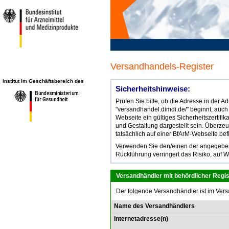
Versandhandels-Register
Institut im Geschäftsbereich des
Sicherheitshinweise:
Prüfen Sie bitte, ob die Adresse in der 
"versandhandel.dimdi.de/" beginnt, auch
Webseite ein gültiges Sicherheitszertifik
und Gestaltung dargestellt sein. Überze
tatsächlich auf einer BfArM-Webseite bef
Verwenden Sie den/einen der angegebene
Rückführung verringert das Risiko, auf W
Versandhändler mit behördlicher Regis
Der folgende Versandhändler ist im Vers
Name des Versandhändlers
Internetadresse(n)