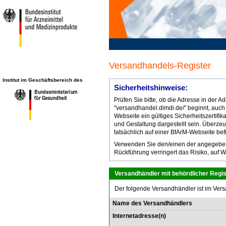
Versandhandels-Register
Institut im Geschäftsbereich des
Sicherheitshinweise:
Prüfen Sie bitte, ob die Adresse in der 
"versandhandel.dimdi.de/" beginnt, auch
Webseite ein gültiges Sicherheitszertifik
und Gestaltung dargestellt sein. Überze
tatsächlich auf einer BfArM-Webseite bef
Verwenden Sie den/einen der angegebene
Rückführung verringert das Risiko, auf W
Versandhändler mit behördlicher Regis
Der folgende Versandhändler ist im Vers
Name des Versandhändlers
Internetadresse(n)