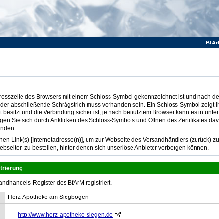
BfAr
Adresszeile des Browsers mit einem Schloss-Symbol gekennzeichnet ist und nach dem
 der abschließende Schrägstrich muss vorhanden sein. Ein Schloss-Symbol zeigt I
at besitzt und die Verbindung sicher ist; je nach benutztem Browser kann es in unte
ugen Sie sich durch Anklicken des Schloss-Symbols und Öffnen des Zertifikates dav
inden.
n Link(s) [Internetadresse(n)], um zur Webseite des Versandhändlers (zurück) z
ebseiten zu bestellen, hinter denen sich unseriöse Anbieter verbergen können.
trierung
andhandels-Register des BfArM registriert.
Herz-Apotheke am Siegbogen
http://www.herz-apotheke-siegen.de