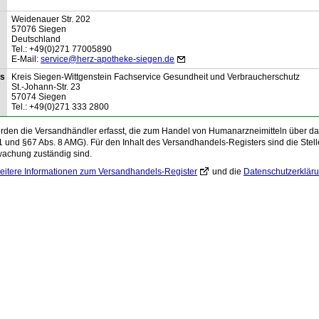
Weidenauer Str.
202
57076
Siegen
Deutschland
Tel.:
+49(0)271 77005890
E-Mail:
service@herz-apotheke-siegen.de
is
Kreis Siegen-Wittgenstein Fachservice Gesundheit und Verbraucherschutz
St.-Johann-Str.
23
57074
Siegen
Tel.:
+49(0)271 333 2800
den die Versandhändler erfasst, die zum Handel von Humanarzneimitteln über das 
1 und §67 Abs. 8 AMG). Für den Inhalt des Versandhandels-Registers sind die Stelle
wachung zuständig sind.
eitere Informationen zum Versandhandels-Register
und die
Datenschutzerklär