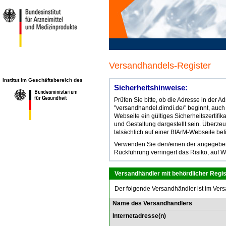
Versandhandels-Register
Institut im Geschäftsbereich des
Sicherheitshinweise:
Prüfen Sie bitte, ob die Adresse in der 
"versandhandel.dimdi.de/" beginnt, auch
Webseite ein gültiges Sicherheitszertifik
und Gestaltung dargestellt sein. Überze
tatsächlich auf einer BfArM-Webseite bef
Verwenden Sie den/einen der angegebene
Rückführung verringert das Risiko, auf W
Versandhändler mit behördlicher Regis
Der folgende Versandhändler ist im Vers
Name des Versandhändlers
Internetadresse(n)