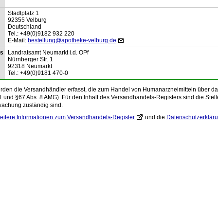
Stadtplatz
1
92355
Velburg
Deutschland
Tel.:
+49(0)9182 932 220
E-Mail:
bestellung@apotheke-velburg.de
is
Landratsamt Neumarkt i.d. OPf
Nürnberger Str.
1
92318
Neumarkt
Tel.:
+49(0)9181 470-0
den die Versandhändler erfasst, die zum Handel von Humanarzneimitteln über das 
1 und §67 Abs. 8 AMG). Für den Inhalt des Versandhandels-Registers sind die Stelle
wachung zuständig sind.
eitere Informationen zum Versandhandels-Register
und die
Datenschutzerklär