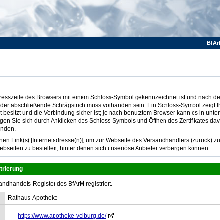
BfAr
Adresszeile des Browsers mit einem Schloss-Symbol gekennzeichnet ist und nach dem
 der abschließende Schrägstrich muss vorhanden sein. Ein Schloss-Symbol zeigt I
at besitzt und die Verbindung sicher ist; je nach benutztem Browser kann es in unte
ugen Sie sich durch Anklicken des Schloss-Symbols und Öffnen des Zertifikates dav
inden.
n Link(s) [Internetadresse(n)], um zur Webseite des Versandhändlers (zurück) z
ebseiten zu bestellen, hinter denen sich unseriöse Anbieter verbergen können.
trierung
andhandels-Register des BfArM registriert.
Rathaus-Apotheke
https://www.apotheke-velburg.de/