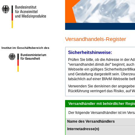
Versandhandels-Register
Institut im Geschäftsbereich des
Sicherheitshinweise:
Prüfen Sie bitte, ob die Adresse in der 
"versandhandel.dimdi.de/" beginnt, auch
Webseite ein gültiges Sicherheitszertifik
und Gestaltung dargestellt sein. Überze
tatsächlich auf einer BfArM-Webseite bef
Verwenden Sie den/einen der angegebene
Rückführung verringert das Risiko, auf W
Versandhändler mit behördlicher Regis
Der folgende Versandhändler ist im Vers
Name des Versandhändlers
Internetadresse(n)