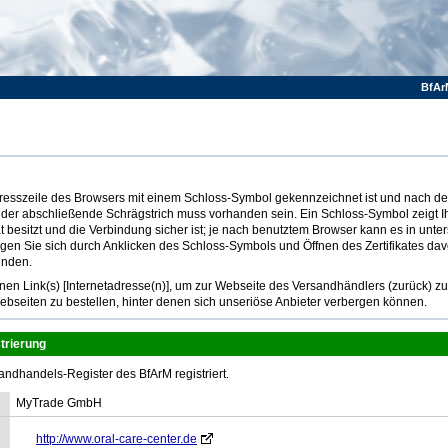
BfAr
Adresszeile des Browsers mit einem Schloss-Symbol gekennzeichnet ist und nach dem
 der abschließende Schrägstrich muss vorhanden sein. Ein Schloss-Symbol zeigt I
at besitzt und die Verbindung sicher ist; je nach benutztem Browser kann es in unte
ugen Sie sich durch Anklicken des Schloss-Symbols und Öffnen des Zertifikates dav
inden.
n Link(s) [Internetadresse(n)], um zur Webseite des Versandhändlers (zurück) z
ebseiten zu bestellen, hinter denen sich unseriöse Anbieter verbergen können.
trierung
andhandels-Register des BfArM registriert.
MyTrade GmbH
http://www.oral-care-center.de