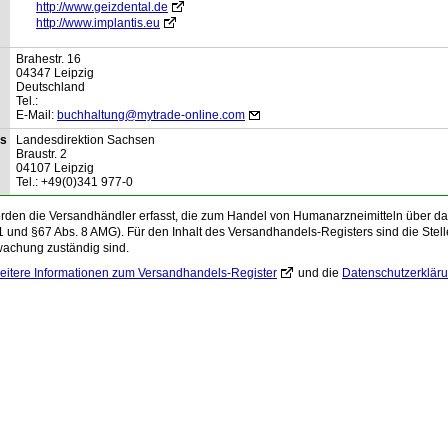
http://www.geizdental.de
http://www.implantis.eu
Brahestr.
16
04347
Leipzig
Deutschland
Tel.:
E-Mail:
buchhaltung@mytrade-online.com
is
Landesdirektion Sachsen
Braustr.
2
04107
Leipzig
Tel.:
+49(0)341 977-0
den die Versandhändler erfasst, die zum Handel von Humanarzneimitteln über das 
1 und §67 Abs. 8 AMG). Für den Inhalt des Versandhandels-Registers sind die Stelle
wachung zuständig sind.
eitere Informationen zum Versandhandels-Register
und die
Datenschutzerklär