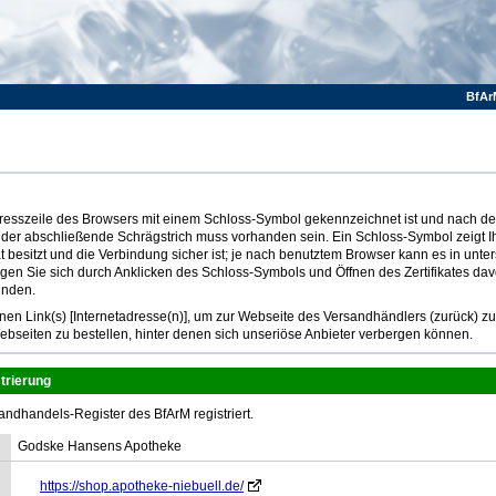
BfAr
Adresszeile des Browsers mit einem Schloss-Symbol gekennzeichnet ist und nach dem
 der abschließende Schrägstrich muss vorhanden sein. Ein Schloss-Symbol zeigt I
at besitzt und die Verbindung sicher ist; je nach benutztem Browser kann es in unte
ugen Sie sich durch Anklicken des Schloss-Symbols und Öffnen des Zertifikates dav
inden.
n Link(s) [Internetadresse(n)], um zur Webseite des Versandhändlers (zurück) z
ebseiten zu bestellen, hinter denen sich unseriöse Anbieter verbergen können.
trierung
andhandels-Register des BfArM registriert.
Godske Hansens Apotheke
https://shop.apotheke-niebuell.de/