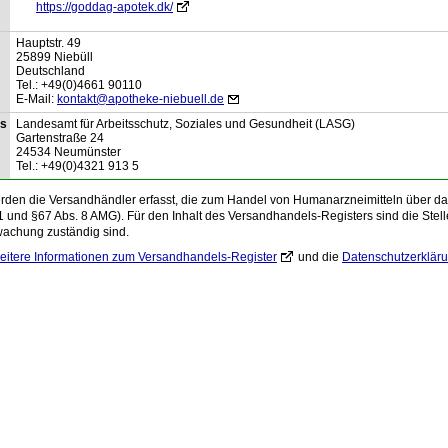
https://goddag-apotek.dk/
Hauptstr.
49
25899
Niebüll
Deutschland
Tel.:
+49(0)4661 90110
E-Mail:
kontakt@apotheke-niebuell.de
is
Landesamt für Arbeitsschutz, Soziales und Gesundheit (LASG)
Gartenstraße
24
24534
Neumünster
Tel.:
+49(0)4321 913 5
den die Versandhändler erfasst, die zum Handel von Humanarzneimitteln über das 
1 und §67 Abs. 8 AMG). Für den Inhalt des Versandhandels-Registers sind die Stelle
wachung zuständig sind.
eitere Informationen zum Versandhandels-Register
und die
Datenschutzerklär