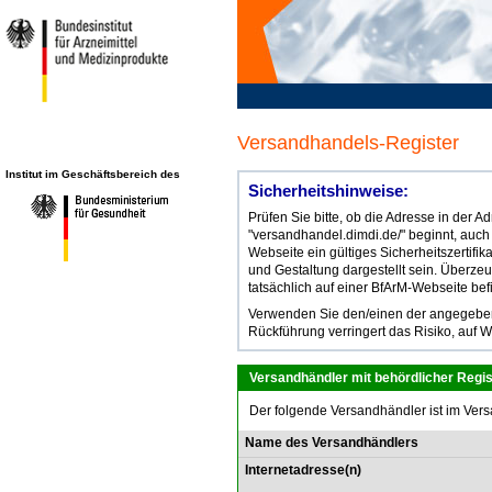
Versandhandels-Register
Institut im Geschäftsbereich des
Sicherheitshinweise:
Prüfen Sie bitte, ob die Adresse in der 
"versandhandel.dimdi.de/" beginnt, auch
Webseite ein gültiges Sicherheitszertifik
und Gestaltung dargestellt sein. Überze
tatsächlich auf einer BfArM-Webseite bef
Verwenden Sie den/einen der angegebene
Rückführung verringert das Risiko, auf W
Versandhändler mit behördlicher Regis
Der folgende Versandhändler ist im Vers
Name des Versandhändlers
Internetadresse(n)