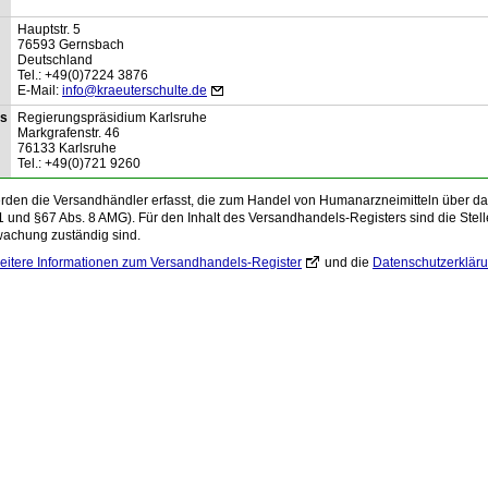
Hauptstr.
5
76593
Gernsbach
Deutschland
Tel.:
+49(0)7224 3876
E-Mail:
info@kraeuterschulte.de
is
Regierungspräsidium Karlsruhe
Markgrafenstr.
46
76133
Karlsruhe
Tel.:
+49(0)721 9260
den die Versandhändler erfasst, die zum Handel von Humanarzneimitteln über das 
1 und §67 Abs. 8 AMG). Für den Inhalt des Versandhandels-Registers sind die Stelle
wachung zuständig sind.
eitere Informationen zum Versandhandels-Register
und die
Datenschutzerklär