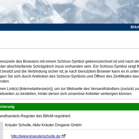
BfAr
Adresszeile des Browsers mit einem Schloss-Symbol gekennzeichnet ist und nach dem
 der abschließende Schrägstrich muss vorhanden sein. Ein Schloss-Symbol zeigt I
at besitzt und die Verbindung sicher ist; je nach benutztem Browser kann es in unte
ugen Sie sich durch Anklicken des Schloss-Symbols und Öffnen des Zertifikates dav
inden.
n Link(s) [Internetadresse(n)], um zur Webseite des Versandhändlers (zurück) z
ebseiten zu bestellen, hinter denen sich unseriöse Anbieter verbergen können.
trierung
andhandels-Register des BfArM registriert.
Kräuter Schulte, Aktiv Kräuter Drogerie GmbH
http://www.kraeuterschulte.de