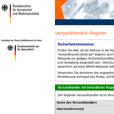
Versandhandels-Register
Institut im Geschäftsbereich des
Sicherheitshinweise:
Prüfen Sie bitte, ob die Adresse in der 
"versandhandel.dimdi.de/" beginnt, auch
Webseite ein gültiges Sicherheitszertifik
und Gestaltung dargestellt sein. Überze
tatsächlich auf einer BfArM-Webseite bef
Verwenden Sie den/einen der angegebene
Rückführung verringert das Risiko, auf W
Versandhändler mit behördlicher Regis
Der folgende Versandhändler ist im Vers
Name des Versandhändlers
Internetadresse(n)