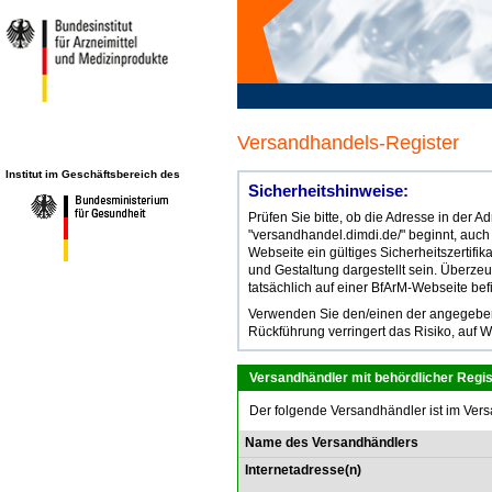
Versandhandels-Register
Institut im Geschäftsbereich des
Sicherheitshinweise:
Prüfen Sie bitte, ob die Adresse in der 
"versandhandel.dimdi.de/" beginnt, auch
Webseite ein gültiges Sicherheitszertifik
und Gestaltung dargestellt sein. Überze
tatsächlich auf einer BfArM-Webseite bef
Verwenden Sie den/einen der angegebene
Rückführung verringert das Risiko, auf W
Versandhändler mit behördlicher Regis
Der folgende Versandhändler ist im Vers
Name des Versandhändlers
Internetadresse(n)