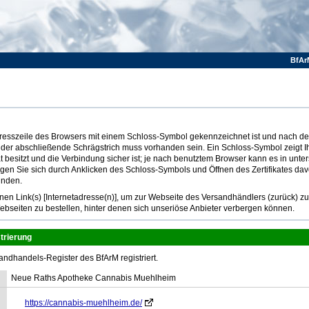
BfAr
Adresszeile des Browsers mit einem Schloss-Symbol gekennzeichnet ist und nach dem
 der abschließende Schrägstrich muss vorhanden sein. Ein Schloss-Symbol zeigt I
at besitzt und die Verbindung sicher ist; je nach benutztem Browser kann es in unte
ugen Sie sich durch Anklicken des Schloss-Symbols und Öffnen des Zertifikates dav
inden.
n Link(s) [Internetadresse(n)], um zur Webseite des Versandhändlers (zurück) z
ebseiten zu bestellen, hinter denen sich unseriöse Anbieter verbergen können.
trierung
andhandels-Register des BfArM registriert.
Neue Raths Apotheke Cannabis Muehlheim
https://cannabis-muehlheim.de/