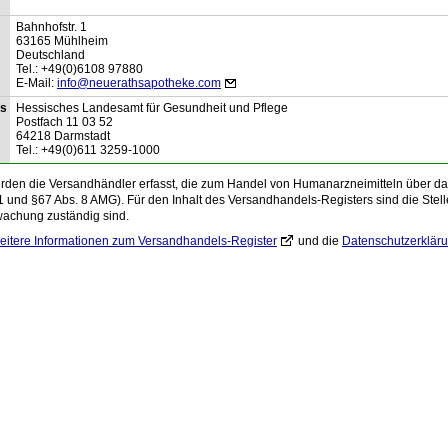
Bahnhofstr.
1
63165
Mühlheim
Deutschland
Tel.:
+49(0)6108 97880
E-Mail:
info@neuerathsapotheke.com
is
Hessisches Landesamt für Gesundheit und Pflege
Postfach
11 03 52
64218
Darmstadt
Tel.:
+49(0)611 3259-1000
den die Versandhändler erfasst, die zum Handel von Humanarzneimitteln über das 
1 und §67 Abs. 8 AMG). Für den Inhalt des Versandhandels-Registers sind die Stelle
wachung zuständig sind.
eitere Informationen zum Versandhandels-Register
und die
Datenschutzerklär