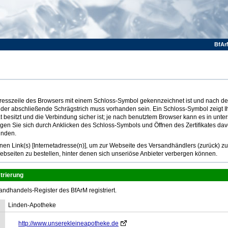
BfAr
Adresszeile des Browsers mit einem Schloss-Symbol gekennzeichnet ist und nach dem
 der abschließende Schrägstrich muss vorhanden sein. Ein Schloss-Symbol zeigt I
at besitzt und die Verbindung sicher ist; je nach benutztem Browser kann es in unte
ugen Sie sich durch Anklicken des Schloss-Symbols und Öffnen des Zertifikates dav
inden.
n Link(s) [Internetadresse(n)], um zur Webseite des Versandhändlers (zurück) z
ebseiten zu bestellen, hinter denen sich unseriöse Anbieter verbergen können.
trierung
andhandels-Register des BfArM registriert.
Linden-Apotheke
http://www.unserekleineapotheke.de