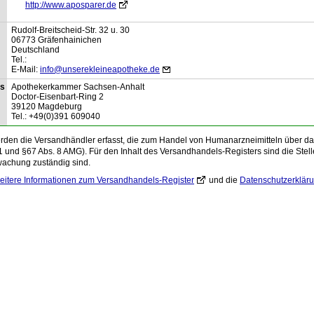
http://www.aposparer.de
Rudolf-Breitscheid-Str.
32 u. 30
06773
Gräfenhainichen
Deutschland
Tel.:
E-Mail:
info@unserekleineapotheke.de
is
Apothekerkammer Sachsen-Anhalt
Doctor-Eisenbart-Ring
2
39120
Magdeburg
Tel.:
+49(0)391 609040
den die Versandhändler erfasst, die zum Handel von Humanarzneimitteln über das 
1 und §67 Abs. 8 AMG). Für den Inhalt des Versandhandels-Registers sind die Stelle
wachung zuständig sind.
eitere Informationen zum Versandhandels-Register
und die
Datenschutzerklär