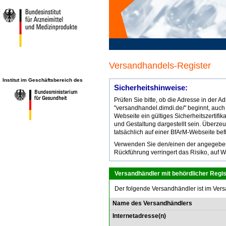
Versandhandels-Register
Institut im Geschäftsbereich des
Sicherheitshinweise:
Prüfen Sie bitte, ob die Adresse in der 
"versandhandel.dimdi.de/" beginnt, auch
Webseite ein gültiges Sicherheitszertifik
und Gestaltung dargestellt sein. Überze
tatsächlich auf einer BfArM-Webseite bef
Verwenden Sie den/einen der angegebene
Rückführung verringert das Risiko, auf W
Versandhändler mit behördlicher Regis
Der folgende Versandhändler ist im Vers
Name des Versandhändlers
Internetadresse(n)